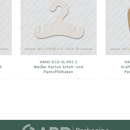
HANG-ECO-SL-005-2
HANG-ECO-SL-010-1
eißer Karton Schuh- und
Kraftkarton Schuh- und
Pantoffelhaken
Pantoffelaufhänger