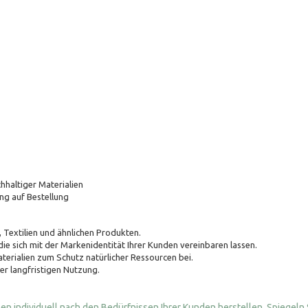
haltiger Materialien
ung auf Bestellung
 Textilien und ähnlichen Produkten.
 die sich mit der Markenidentität Ihrer Kunden vereinbaren lassen.
terialien zum Schutz natürlicher Ressourcen bei.
ner langfristigen Nutzung.
individuell nach den Bedürfnissen Ihrer Kunden herstellen. Spiegeln Sie