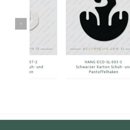
2
HANG-ECO-SL-003-3
 und
Schwarzer Karton Schuh- und
W
Pantoffelhaken