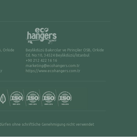
B, Orkide
Beylikdüzü Bakırcılar ve Pirinçiler OSB, Orkide
Cd. No:10, 34524 Beylikdüzü/İstanbul
+90 212 422 16 16
marketing@ecohangers.com.tr
tr
https://www.ecohangers.com.tr
e dürfen ohne schriftliche Genehmigung nicht verwendet