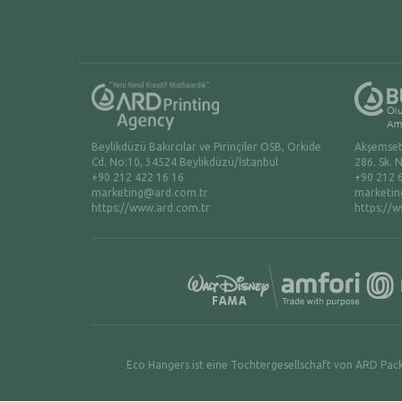
Beylikdüzü Bakırcılar ve Pirinçiler OSB, Orkide
Akşemsett
Cd. No:10, 34524 Beylikdüzü/İstanbul
286. Sk. 
+90 212 422 16 16
+90 212 
marketing@ard.com.tr
marketin
https://www.ard.com.tr
https://
Eco Hangers ist eine Tochtergesellschaft von ARD Pack