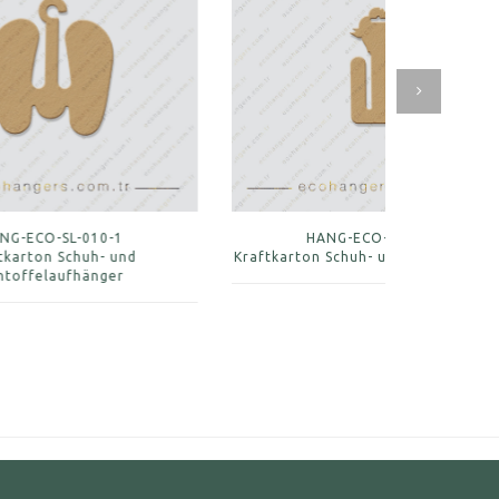
HANG-ECO-SL-008-1
Kraftkarton Schuh- und Pantoffelhaken
Kraftkarto