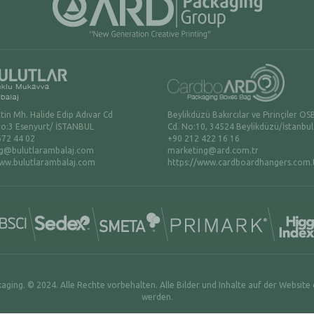
in Mh. Halide Edip Adıvar Cd
Beylikdüzü Bakırcılar ve Pirinçiler OS
No:3 Esenyurt/ İSTANBUL
Cd. No:10, 34524 Beylikdüzü/İstanbul
672 44 02
+90 212 422 16 16
g@bulutlarambalaj.com
marketing@ard.com.tr
www.bulutlarambalaj.com
https://www.cardboardhangers.com.
aging. © 2024. Alle Rechte vorbehalten. Alle Bilder und Inhalte auf der Websit
werden.