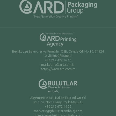
Beylikdüzü Bakırcılar ve Pirinçiler OSB, Orkide Cd. No:10, 34524
Beylikdüzü/İstanbul
+90 212 422 16 16
marketing@ard.com.tr
https://www.ard.com.tr
Akşemsettin Mh. Halide Edip Adıvar Cd
286. Sk. No:3 Esenyurt/ İSTANBUL
+90 212 672 44 02
marketing@bulutlarambalaj.com
https://www.bulutlarambalaj.com