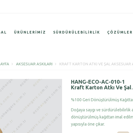
SAL
ÜRÜNLERIMIZ
SÜRDÜRÜLEBILIRLIK
ÇÖZÜMLER
AYFA
AKSESUAR ASKILARI
KRAFT KARTON ATKI VE ŞAL AKSESUAR A
HANG-ECO-AC-010-1
Kraft Karton Atkı Ve Şal
%100 Geri Dönüştürülmüş Kağıttan
Doğaya saygı ve sürdürülebilirlik a
dönüştürülmüş kağıttan imal edilmiş
yapısıyla öne çıkar.