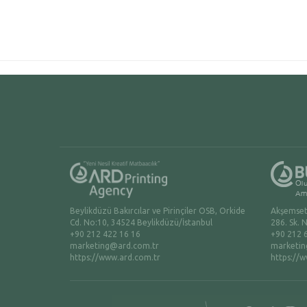
Beylikdüzü Bakırcılar ve Pirinçiler OSB, Orkide
Akşemsett
Cd. No:10, 34524 Beylikdüzü/İstanbul
286. Sk. 
+90 212 422 16 16
+90 212 
marketing@ard.com.tr
marketin
https://www.ard.com.tr
https://