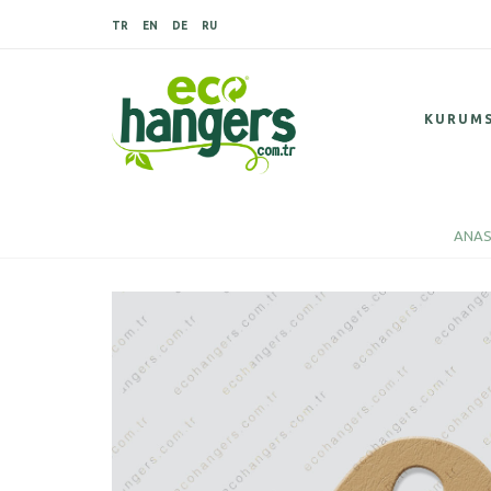
TR
EN
DE
RU
KURUM
ANAS