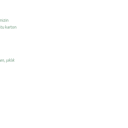
inizin
stu karton
n, şıklık