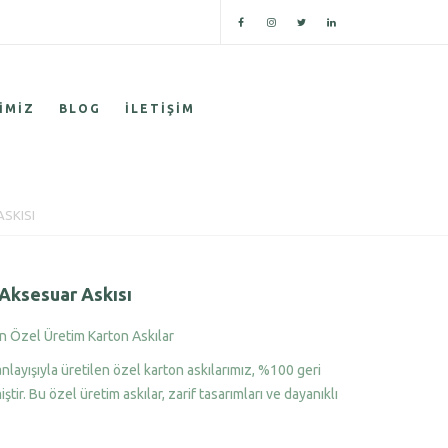
IMIZ
BLOG
İLETIŞIM
SKISI
 Aksesuar Askısı
 Özel Üretim Karton Askılar
nlayışıyla üretilen özel karton askılarımız, %100 geri
tir. Bu özel üretim askılar, zarif tasarımları ve dayanıklı