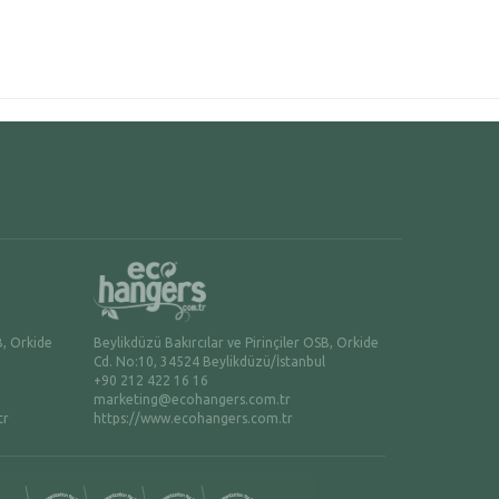
B, Orkide
Beylikdüzü Bakırcılar ve Pirinçiler OSB, Orkide
Cd. No:10, 34524 Beylikdüzü/İstanbul
+90 212 422 16 16
marketing@ecohangers.com.tr
tr
https://www.ecohangers.com.tr