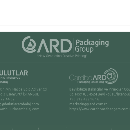
in Mh. Halide Edip Adıvar Cd
Beylikdüzü Bakırcılar ve Pirinçiler OS
No:3 Esenyurt/ İSTANBUL
Cd. No:10, 34524 Beylikdüzü/İstanbul
672 44 02
+90 212 422 16 16
g@bulutlarambalaj.com
marketing@ard.com.tr
www.bulutlarambalaj.com
https://www.cardboardhangers.com.