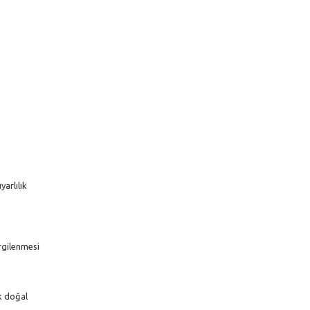
arlılık
ergilenmesi
k doğal