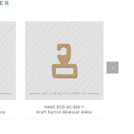
LER
HANG-ECO-AC-006-1
ısı
Kraft Karton Aksesuar Askısı
Beyaz