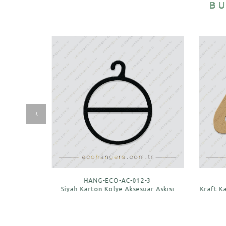
BU
3
HANG-ECO-AC-012-3
r Askısı
Siyah Karton Kolye Aksesuar Askısı
Kraft K