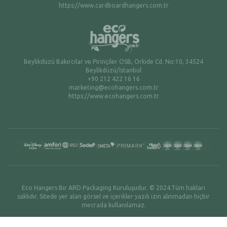
https://www.cardboardhangers.com.tr
Beylikdüzü Bakırcılar ve Pirinçiler OSB, Orkide Cd. No:10, 34524
Beylikdüzü/İstanbul
+90 212 422 16 16
marketing@ecohangers.com.tr
https://www.ecohangers.com.tr
Eco Hangers Bir ARD Packaging Kuruluşudur. © 2024.Tüm hakları
saklıdır. Sitede yer alan görsel ve içerikler yazılı izin alınmadan hiçbir
mecrada kullanılamaz.