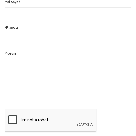
*Ad Soyad
*E-posta
*Yorum