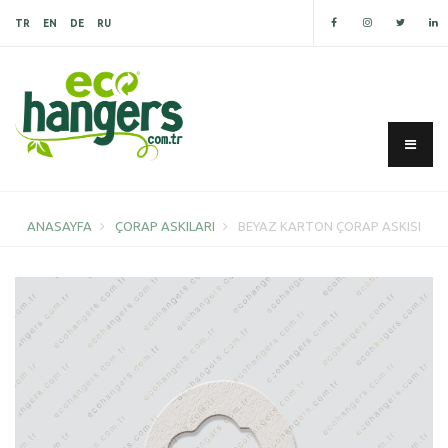
TR
EN
DE
RU
ANASAYFA
ÇORAP ASKILARI
BEYAZ KARTON ÇORAP ASKISI