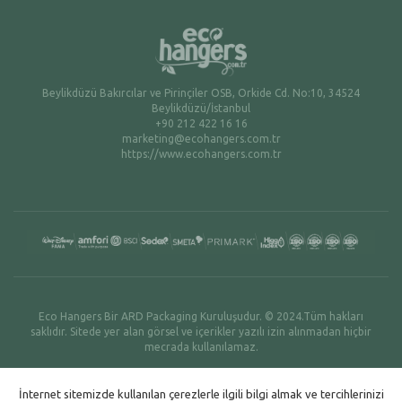
Beylikdüzü Bakırcılar ve Pirinçiler OSB, Orkide Cd. No:10, 34524
Beylikdüzü/İstanbul
+90 212 422 16 16
marketing@ecohangers.com.tr
https://www.ecohangers.com.tr
Eco Hangers Bir ARD Packaging Kuruluşudur. © 2024.Tüm hakları
saklıdır. Sitede yer alan görsel ve içerikler yazılı izin alınmadan hiçbir
mecrada kullanılamaz.
İnternet sitemizde kullanılan çerezlerle ilgili bilgi almak ve tercihlerinizi