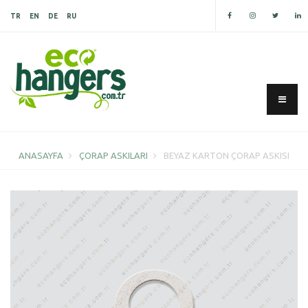
TR
EN
DE
RU
ANASAYFA
ÇORAP ASKILARI
BEYAZ KARTON ÇORAP ASKISI