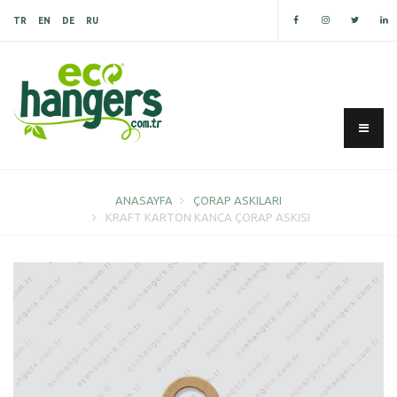
TR
EN
DE
RU
ANASAYFA
ÇORAP ASKILARI
KRAFT KARTON KANCA ÇORAP ASKISI